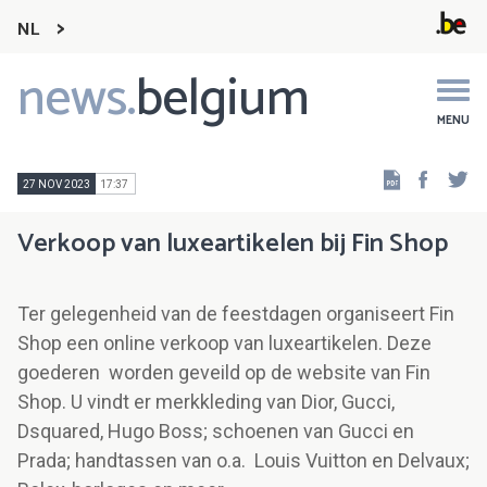
NL
news.
belgium
Main
navigation
MENU
Faceb
Tw
27 NOV 2023
17:37
Verkoop van luxeartikelen bij Fin Shop
Ter gelegenheid van de feestdagen organiseert Fin
Shop een online verkoop van luxeartikelen. Deze
goederen worden geveild op de website van Fin
Shop. U vindt er merkkleding van Dior, Gucci,
Dsquared, Hugo Boss; schoenen van Gucci en
Prada; handtassen van o.a. Louis Vuitton en Delvaux;