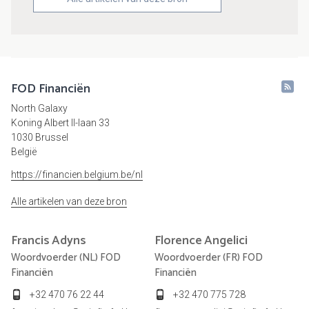
FOD Financiën
North Galaxy
Koning Albert II-laan 33
1030 Brussel
België
https://financien.belgium.be/nl
Alle artikelen van deze bron
Francis
Adyns
Florence
Angelici
Woordvoerder (NL) FOD
Woordvoerder (FR) FOD
Financiën
Financiën
+32 470 76 22 44
+32 470 775 728