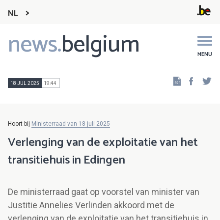
NL
news.
belgium
Main
navigation
MENU
Faceb
Tw
18 JUL 2025
19:44
Hoort bij
Ministerraad van 18 juli 2025
Verlenging van de exploitatie van het
transitiehuis in Edingen
De ministerraad gaat op voorstel van minister van
Justitie Annelies Verlinden akkoord met de
verlenging van de exploitatie van het transitiehuis in