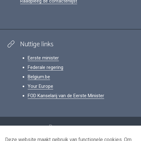
Raadpleeg de contactenlijst
Nuttige links
Eerste minister
Federale regering
Belgium.be
Your Europe
FOD Kanselarij van de Eerste Minister
Footer
Persoonsgegevens
Voorwaarden voor het hergebruik
Deze website maakt gebruik van functionele cookies. Om