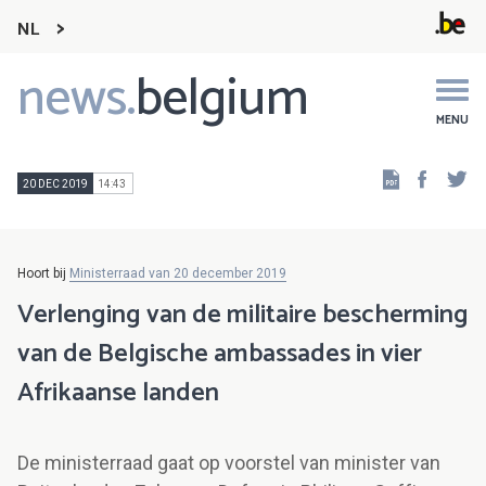
NL
news.
belgium
Main
navigation
MENU
Faceb
Tw
20 DEC 2019
14:43
Hoort bij
Ministerraad van 20 december 2019
Verlenging van de militaire bescherming
van de Belgische ambassades in vier
Afrikaanse landen
De ministerraad gaat op voorstel van minister van