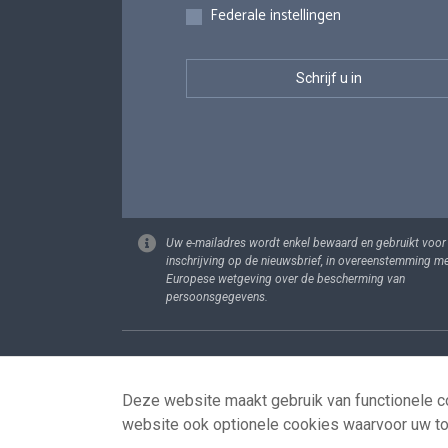
Federale instellingen
Uw e-mailadres wordt enkel bewaard en gebruikt voor
inschrijving op de nieuwsbrief, in overeenstemming m
Europese wetgeving over de bescherming van
persoonsgegevens.
Footer
Persoonsgege
Deze website maakt gebruik van functionele co
website ook optionele cookies waarvoor uw t
© 2026 - news.belgium.be