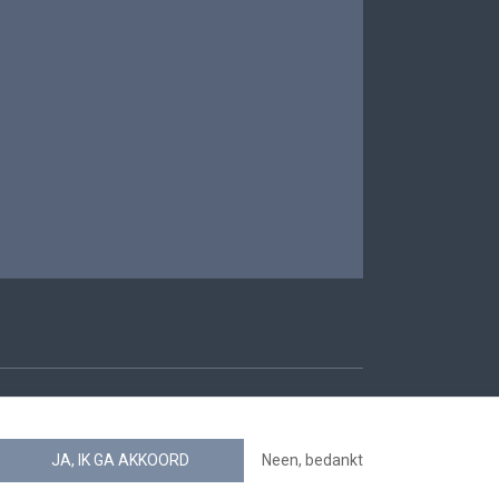
oegankelijkheid
JA, IK GA AKKOORD
Neen, bedankt
news.belgium RSS feed