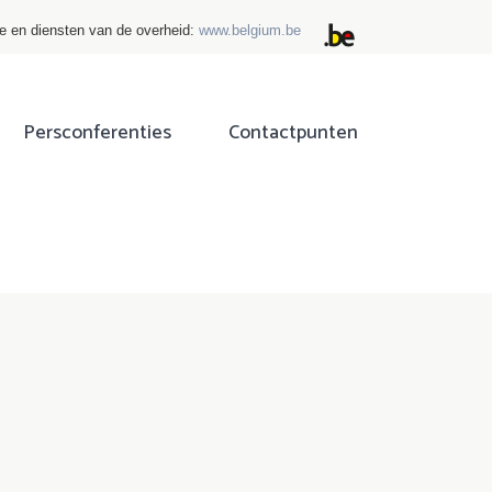
ie en diensten van de overheid:
www.belgium.be
Persconferenties
Contactpunten
ok
tter