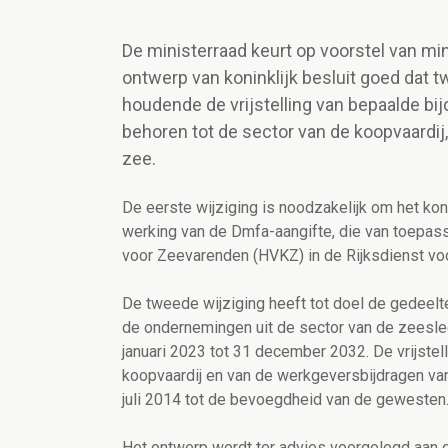
De ministerraad keurt op voorstel van m
ontwerp van koninklijk besluit goed dat tw
houdende de vrijstelling van bepaalde b
behoren tot de sector van de koopvaardi
zee.
De eerste wijziging is noodzakelijk om het ko
werking van de Dmfa-aangifte, die van toepass
voor Zeevarenden (HVKZ) in de Rijksdienst voo
De tweede wijziging heeft tot doel de gedeelte
de ondernemingen uit de sector
van de zeesle
januari 2023 tot 31 december 2032. De vrijstel
koopvaardij en van de werkgeversbijdragen va
juli 2014 tot de bevoegdheid van de gewesten
Het ontwerp wordt ter advies voorgelegd aan d