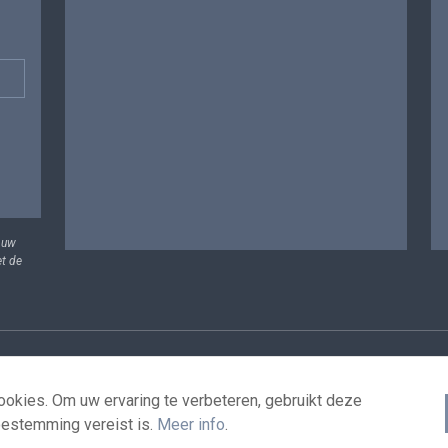
 uw
et de
vens
Voorwaarden voor het hergebruik
Contacteer ons
T
okies. Om uw ervaring te verbeteren, gebruikt deze
oestemming vereist is.
Meer info
.