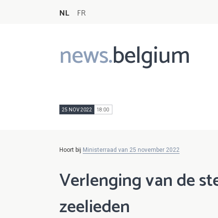
NL
FR
news.
belgium
Main
navigation
25 NOV 2022
18:00
Hoort bij
Ministerraad van 25 november 2022
Verlenging van de s
zeelieden