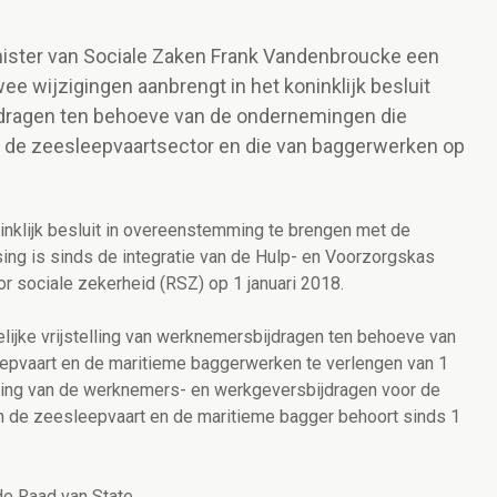
inister van Sociale Zaken Frank Vandenbroucke een
ee wijzigingen aanbrengt in het koninklijk besluit
ijdragen ten behoeve van de ondernemingen die
j, de zeesleepvaartsector en die van baggerwerken op
ninklijk besluit in overeenstemming te brengen met de
ing is sinds de integratie van de Hulp- en Voorzorgskas
r sociale zekerheid (RSZ) op 1 januari 2018.
lijke vrijstelling van werknemersbijdragen ten behoeve van
epvaart en de maritieme baggerwerken
te verlengen van 1
ling van
de werknemers- en werkgeversbijdragen voor de
n de zeesleepvaart en de maritieme bagger
behoort sinds 1
.
e Raad van State.