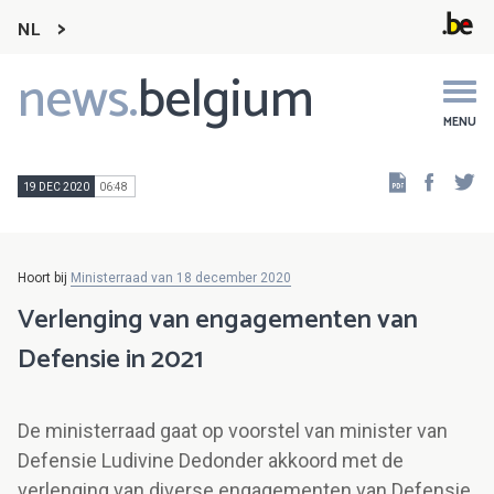
NL
news.
belgium
Main
navigation
MENU
Faceb
Tw
19 DEC 2020
06:48
Hoort bij
Ministerraad van 18 december 2020
Verlenging van engagementen van
Defensie in 2021
De ministerraad gaat op voorstel van minister van
Defensie Ludivine Dedonder akkoord met de
verlenging van diverse engagementen van Defensie