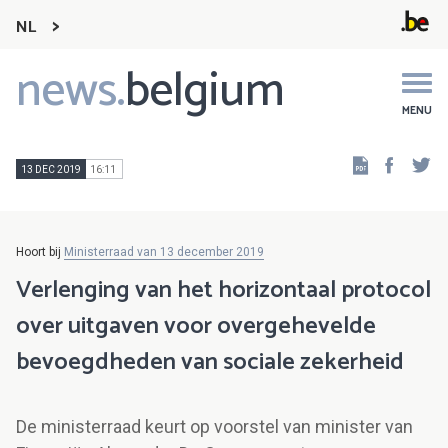
NL
news.
belgium
Main
navigation
MENU
Faceb
Tw
13 DEC 2019
16:11
Hoort bij
Ministerraad van 13 december 2019
Verlenging van het horizontaal protocol
over uitgaven voor overgehevelde
bevoegdheden van sociale zekerheid
De ministerraad keurt op voorstel van minister van