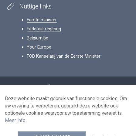
Nuttige links
Eerste minister
Federale regering
Belgium.be
Your Europe
FOD Kanselarij van de Eerste Minister
Footer
Persoonsgegevens
Voorwaarden voor het hergebruik
Deze website maakt gebruik van functionele cookies. Om
uw ervaring te verbeteren, gebruikt deze website ook
Contacteer ons
optionele cookies waarvoor uw toestemming vereist is.
Toegankelijkheid
Meer info
.
news.belgium RSS feed