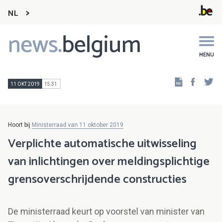
NL
news.
belgium
Main
navigation
MENU
Faceb
Tw
11 OKT 2019
15:31
Hoort bij
Ministerraad van 11 oktober 2019
Verplichte automatische uitwisseling
van inlichtingen over meldingsplichtige
grensoverschrijdende constructies
De ministerraad keurt op voorstel van minister van