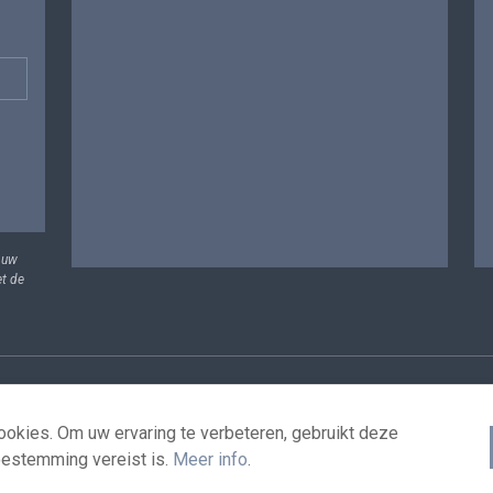
 uw
et de
vens
Voorwaarden voor het hergebruik
Contacteer ons
T
okies. Om uw ervaring te verbeteren, gebruikt deze
oestemming vereist is.
Meer info
.