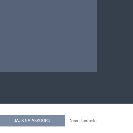
oegankelijkheid
JA, IK GA AKKOORD
Neen, bedankt
news.belgium RSS feed