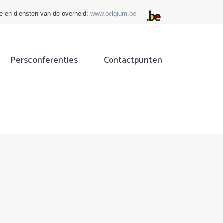
ie en diensten van de overheid:
www.belgium.be
Persconferenties
Contactpunten
ok
tter