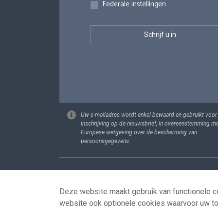
Federale instellingen
Uw e-mailadres wordt enkel bewaard en gebruikt voor
inschrijving op de nieuwsbrief, in overeenstemming m
Europese wetgeving over de bescherming van
persoonsgegevens.
Footer
Persoonsgege
Deze website maakt gebruik van functionele co
website ook optionele cookies waarvoor uw t
© 2026 - news.belgium.be