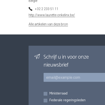
België
+32 2 233 51 11
http://www.laurette-onkelinx.be/
Alle artikelen van deze bron
Schrijf u in voor onze
nieuwsbrief
E-mail
Inschrijvingen
Ministerraad
Federale regeringsleden