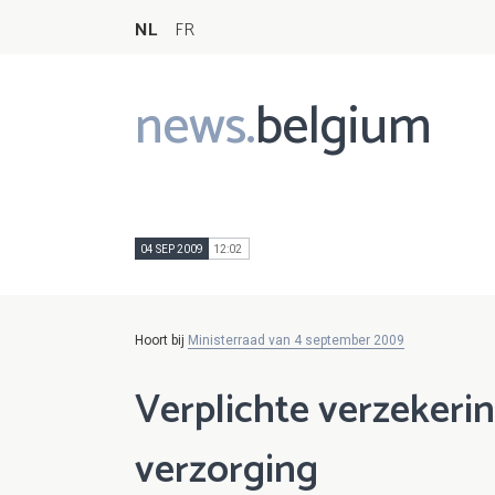
NL
FR
news.
belgium
Main
navigation
04 SEP 2009
12:02
Hoort bij
Ministerraad van 4 september 2009
Verplichte verzekeri
verzorging