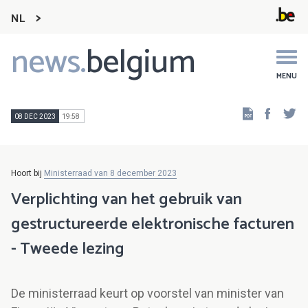
NL
news.
belgium
Main
navigation
MENU
Faceb
Tw
08 DEC 2023
19:58
Hoort bij
Ministerraad van 8 december 2023
Verplichting van het gebruik van
gestructureerde elektronische facturen
- Tweede lezing
De ministerraad keurt op voorstel van minister van