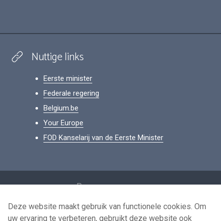
Nuttige links
Eerste minister
Federale regering
Belgium.be
Your Europe
FOD Kanselarij van de Eerste Minister
Footer
Persoonsgegevens
Voorwaarden voor het hergebruik
Deze website maakt gebruik van functionele cookies. Om
uw ervaring te verbeteren, gebruikt deze website ook