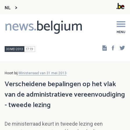
NL
news.
belgium
Main
navigation
MENU
Faceb
Tw
30 MEI 2013
17:19
Hoort bij
Ministerraad van 31 mei 2013
Verscheidene bepalingen op het vlak
van de administratieve vereenvoudiging
- tweede lezing
De ministerraad keurt in tweede lezing een