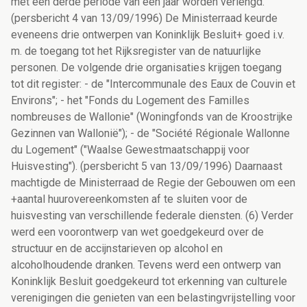
met een derde periode van één jaar worden verlengd.
(persbericht 4 van 13/09/1996) De Ministerraad keurde
eveneens drie ontwerpen van Koninklijk Besluit+ goed i.v.
m. de toegang tot het Rijksregister van de natuurlijke
personen. De volgende drie organisaties krijgen toegang
tot dit register: - de "Intercommunale des Eaux de Couvin et
Environs"; - het "Fonds du Logement des Familles
nombreuses de Wallonie" (Woningfonds van de Kroostrijke
Gezinnen van Wallonië"); - de "Société Régionale Wallonne
du Logement" ("Waalse Gewestmaatschappij voor
Huisvesting"). (persbericht 5 van 13/09/1996) Daarnaast
machtigde de Ministerraad de Regie der Gebouwen om een
+aantal huurovereenkomsten af te sluiten voor de
huisvesting van verschillende federale diensten. (6) Verder
werd een voorontwerp van wet goedgekeurd over de
structuur en de accijnstarieven op alcohol en
alcoholhoudende dranken. Tevens werd een ontwerp van
Koninklijk Besluit goedgekeurd tot erkenning van culturele
verenigingen die genieten van een belastingvrijstelling voor