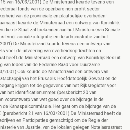
ht 15 van 16/03/2001) De Ministerraad keurde tevens een
 sectoraal fonds van de openbare non-profit sector
kerheid van de provinciale en plaatselijke overheden
arnaast keurde de Ministerraad een ontwerp van Koninklijk
en die de Staat zal toekennen aan het Ministerie van Sociale
t voor sociale integratie en de administratie van het
/2001) De Ministerraad keurde tevens een ontwerp van
gels voor de uitvoering van overheidsopdrachten en
t heeft de Ministerraad een ontwerp van Koninklijk Besluit
g van leden van de Federale Raad voor Duurzame
03/2001) Ook keurde de Ministerraad een ontwerp van
atschappij van het Brussels Hoofdstedelijk Gewest en de
egang krijgen tot de gegevens van het Rijksregister voor
an het identificatienummer. (persbericht 20 van
n voorontwerp van wet goed over de bijdrage in de
van de Kansspelcommissie. Het gaat om de bijdrage van de
E. (persbericht 21 van 16/03/2001) De Ministerraad heeft de
drijven en Participaties gemachtigd om de Regie der
isterie van Justitie, van de lokalen gelegen Notelaarsstraat