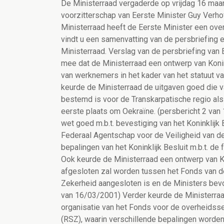
De Ministerraad vergaderde op vrijdag 16 maart
voorzitterschap van Eerste Minister Guy Verhof
Ministerraad heeft de Eerste Minister een ov
vindt u een samenvatting van de persbriefing e
Ministerraad. Verslag van de persbriefing van
mee dat de Ministerraad een ontwerp van Konin
van werknemers in het kader van het statuut va
keurde de Ministerraad de uitgaven goed die va
bestemd is voor de Transkarpatische regio als
eerste plaats om Oekraïne. (persbericht 2 va
wet goed m.b.t. bevestiging van het Koninklijk 
Federaal Agentschap voor de Veiligheid van de
bepalingen van het Koninklijk Besluit m.b.t. de
Ook keurde de Ministerraad een ontwerp van K
afgesloten zal worden tussen het Fonds van de
Zekerheid aangesloten is en de Ministers bev
van 16/03/2001) Verder keurde de Ministerraad
organisatie van het Fonds voor de overheidsse
(RSZ), waarin verschillende bepalingen worde