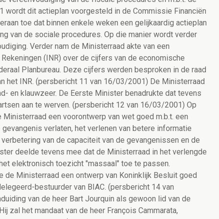
01 wordt dit actieplan voorgesteld in de Commissie Financiën
eraan toe dat binnen enkele weken een gelijkaardig actieplan
ng van de sociale procedures. Op die manier wordt verder
udiging. Verder nam de Ministerraad akte van een
e Rekeningen (INR) over de cijfers van de economische
deraal Planbureau. Deze cijfers werden besproken in de raad
n het INR. (persbericht 11 van 16/03/2001) De Ministerraad
d- en klauwzeer. De Eerste Minister benadrukte dat tevens
nartsen aan te werven. (persbericht 12 van 16/03/2001) Op
de Ministerraad een voorontwerp van wet goed m.b.t. een
 gevangenis verlaten, het verlenen van betere informatie
e verbetering van de capaciteit van de gevangenissen en de
ister deelde tevens mee dat de Ministerraad in het verlengde
het elektronisch toezicht "massaal" toe te passen.
 de Ministerraad een ontwerp van Koninklijk Besluit goed
delegeerd-bestuurder van BIAC. (persbericht 14 van
uiding van de heer Bart Jourquin als gewoon lid van de
ij zal het mandaat van de heer François Cammarata,