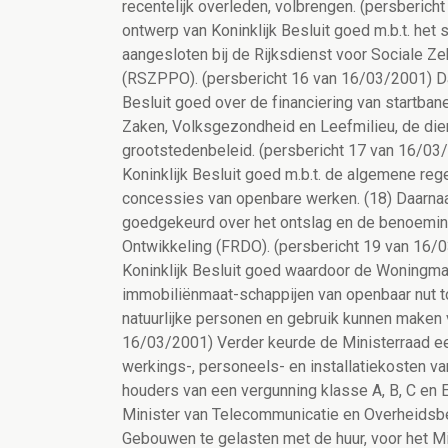
recentelijk overleden, volbrengen. (persberic
ontwerp van Koninklijk Besluit goed m.b.t. het
aangesloten bij de Rijksdienst voor Sociale Ze
(RSZPPO). (persbericht 16 van 16/03/2001) Da
Besluit goed over de financiering van startban
Zaken, Volksgezondheid en Leefmilieu, de diens
grootstedenbeleid. (persbericht 17 van 16/03
Koninklijk Besluit goed m.b.t. de algemene re
concessies van openbare werken. (18) Daarnaas
goedgekeurd over het ontslag en de benoemin
Ontwikkeling (FRDO). (persbericht 19 van 16/
Koninklijk Besluit goed waardoor de Woningma
immobiliënmaat-schappijen van openbaar nut to
natuurlijke personen en gebruik kunnen maken v
16/03/2001) Verder keurde de Ministerraad ee
werkings-, personeels- en installatiekosten 
houders van een vergunning klasse A, B, C en 
Minister van Telecommunicatie en Overheidsbe
Gebouwen te gelasten met de huur, voor het Min