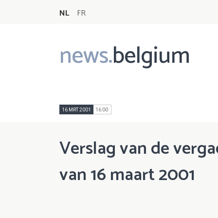
NL
FR
news.
belgium
Main
navigation
16 MRT 2001
16:00
Verslag van de verga
van 16 maart 2001