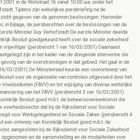
 2001 in de Wetstraat 16 vanaf 10.00 uur, onder het
stadt. Tijdens zijn wekelijkse persbriefing na de
erzicht gegeven van de genomen beslissingen. Hieronder
n, in bijlage, de persberichten over de beslissingen van de
 Eerste Minister Guy Verhofstadt De eerste Minister deelde
klijk Besluit goedgekeurd heeft over de sociale zekerheid
n vrijwilliger. (persbericht 1 van 16/03/2001) Daarnaast
stgelegd zijn in het kader van de dringende interventie die
 gevolg van de overstromingen in dat gebied. Het gaat in de
n 16/03/2001) De Ministerraad keurde een voorontwerp van
Besluit voor de organisatie van controles uitgevoerd door het
 Voedselketen (FAVV) en tot wijziging van diverse wettelijke
 financiering van het FAVV. (persbericht 3 van 16/03/2001)
oninklijk Besluit goed m.b.t. de beheersovereenkomst die
 overheidssector dat bij de Rijksdienst voor Sociale
oegd voor Werkgelegenheid en Sociale Zaken. (persbericht 4
 een ontwerp van Koninklijk Besluit goed m.b.t. de
ctor, aangesloten bij de Rijksdienst voor Sociale Zekerheid
n opgenomen en de samenstelling en de modaliteiten voor