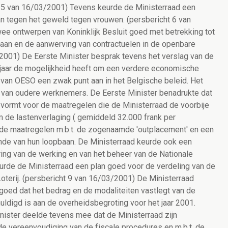
 5 van 16/03/2001) Tevens keurde de Ministerraad een
plan tegen het geweld tegen vrouwen. (persbericht 6 van
ee ontwerpen van Koninklijk Besluit goed met betrekking tot
aan en de aanwerving van contractuelen in de openbare
3/2001) De Eerste Minister besprak tevens het verslag van de
t jaar de mogelijkheid heeft om een verdere economische
ag van OESO een zwak punt aan in het Belgische beleid. Het
d van oudere werknemers. De Eerste Minister benadrukte dat
ormt voor de maatregelen die de Ministerraad de voorbije
de lastenverlaging ( gemiddeld 32.000 frank per
de maatregelen m.b.t. de zogenaamde 'outplacement' en een
inde van hun loopbaan. De Ministerraad keurde ook een
ng van de werking en van het beheer van de Nationale
eurde de Ministerraad een plan goed voor de verdeling van de
oterij. (persbericht 9 van 16/03/2001) De Ministerraad
 goed dat het bedrag en de modaliteiten vastlegt van de
uldigd is aan de overheidsbegroting voor het jaar 2001.
nister deelde tevens mee dat de Ministerraad zijn
de vereenvoudiging van de fiscale procedures en m.b.t. de