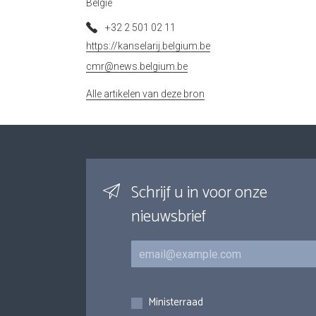
België
+32 2 501 02 11
https://kanselarij.belgium.be
cmr@news.belgium.be
Alle artikelen van deze bron
Schrijf u in voor onze
nieuwsbrief
E-mail
Inschrijvingen
Ministerraad