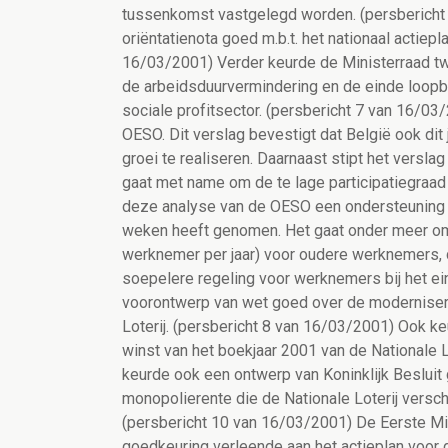
tussenkomst vastgelegd worden. (persbericht
oriëntatienota goed m.b.t. het nationaal actie
16/03/2001) Verder keurde de Ministerraad tw
de arbeidsduurvermindering en de einde loopb
sociale profitsector. (persbericht 7 van 16/0
OESO. Dit verslag bevestigt dat België ook di
groei te realiseren. Daarnaast stipt het versl
gaat met name om de te lage participatiegraa
deze analyse van de OESO een ondersteuning v
weken heeft genomen. Het gaat onder meer om 
werknemer per jaar) voor oudere werknemers, 
soepelere regeling voor werknemers bij het e
voorontwerp van wet goed over de moderniseri
Loterij. (persbericht 8 van 16/03/2001) Ook k
winst van het boekjaar 2001 van de Nationale L
keurde ook een ontwerp van Koninklijk Besluit
monopolierente die de Nationale Loterij versch
(persbericht 10 van 16/03/2001) De Eerste Mi
goedkeuring verleende aan het actieplan voor 