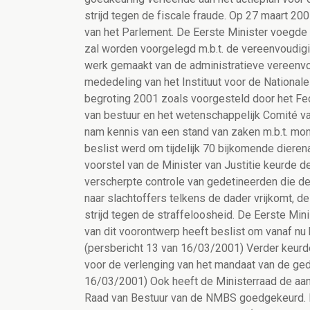
strijd tegen de fiscale fraude. Op 27 maart 20
van het Parlement. De Eerste Minister voegde 
zal worden voorgelegd m.b.t. de vereenvoudigi
werk gemaakt van de administratieve vereenvo
mededeling van het Instituut voor de National
begroting 2001 zoals voorgesteld door het Fe
van bestuur en het wetenschappelijk Comité va
nam kennis van een stand van zaken m.b.t. mon
beslist werd om tijdelijk 70 bijkomende diere
voorstel van de Minister van Justitie keurde 
verscherpte controle van gedetineerden die de
naar slachtoffers telkens de dader vrijkomt, d
strijd tegen de straffeloosheid. De Eerste Min
van dit voorontwerp heeft beslist om vanaf nu 
(persbericht 13 van 16/03/2001) Verder keurde
voor de verlenging van het mandaat van de ge
16/03/2001) Ook heeft de Ministerraad de aand
Raad van Bestuur van de NMBS goedgekeurd. H