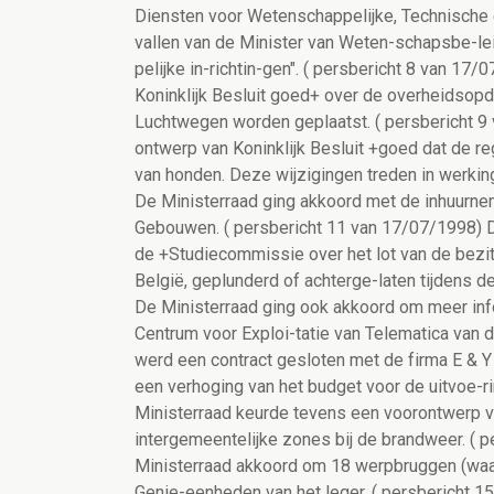
Diensten voor Wetenschappelijke, Technische
vallen van de Minister van Weten-schapsbe-lei
pelijke in-richtin-gen". ( persbericht 8 van 1
Koninklijk Besluit goed+ over de overheidsopd
Luchtwegen worden geplaatst. ( persbericht 9
ontwerp van Koninklijk Besluit +goed dat de regl
van honden. Deze wijzigingen treden in werki
De Ministerraad ging akkoord met de inhuurne
Gebouwen. ( persbericht 11 van 17/07/1998) D
de +Studiecommissie over het lot van de bez
België, geplunderd of achterge-laten tijdens 
De Ministerraad ging ook akkoord om meer info
Centrum voor Exploi-tatie van Telematica van 
werd een contract gesloten met de firma E & Y
een verhoging van het budget voor de uitvoe-ri
Ministerraad keurde tevens een voorontwerp v
intergemeentelijke zones bij de brandweer. ( 
Ministerraad akkoord om 18 werpbruggen (waar
Genie-eenheden van het leger. ( persbericht 