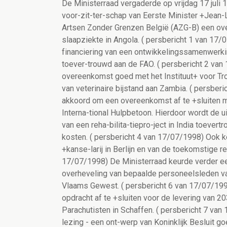
De Ministerraad vergaderde op vrijdag 17 juli 1
voor-zit-ter-schap van Eerste Minister +Jean-
Artsen Zonder Grenzen België (AZG-B) een overe
slaapziekte in Angola. ( persbericht 1 van 17
financiering van een ontwikkelingssamenwerki
toever-trouwd aan de FAO. ( persbericht 2 va
overeenkomst goed met het Instituut+ voor Tro
van veterinaire bijstand aan Zambia. ( persber
akkoord om een overeenkomst af te +sluiten m
Interna-tional Hulpbetoon. Hierdoor wordt de u
van een reha-bilita-tiepro-ject in India toever
kosten. ( persbericht 4 van 17/07/1998) Ook 
+kanse-larij in Berlijn en van de toekomstige 
17/07/1998) De Ministerraad keurde verder een
overheveling van bepaalde personeelsleden van
Vlaams Gewest. ( persbericht 6 van 17/07/199
opdracht af te +sluiten voor de levering van 
Parachutisten in Schaffen. ( persbericht 7 va
lezing - een ont-werp van Koninklijk Besluit go