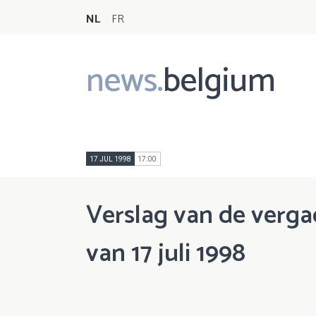
NL
FR
news.
belgium
Main
navigation
17 JUL 1998
17:00
Verslag van de verga
van 17 juli 1998