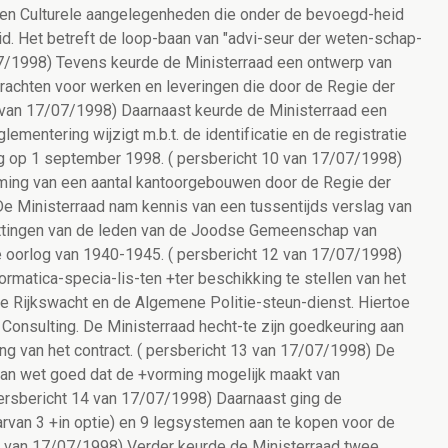
 en Culturele aangelegenheden die onder de bevoegd-heid
d. Het betreft de loop-baan van "advi-seur der weten-schap-
7/07/1998) Tevens keurde de Ministerraad een ontwerp van
rachten voor werken en leveringen die door de Regie der
 van 17/07/1998) Daarnaast keurde de Ministerraad een
ementering wijzigt m.b.t. de identificatie en de registratie
ng op 1 september 1998. ( persbericht 10 van 17/07/1998)
ming van een aantal kantoorgebouwen door de Regie der
e Ministerraad nam kennis van een tussentijds verslag van
ittingen van de leden van de Joodse Gemeenschap van
de oorlog van 1940-1945. ( persbericht 12 van 17/07/1998)
rmatica-specia-lis-ten +ter beschikking te stellen van het
de Rijkswacht en de Algemene Politie-steun-dienst. Hiertoe
 Consulting. De Ministerraad hecht-te zijn goedkeuring aan
ng van het contract. ( persbericht 13 van 17/07/1998) De
an wet goed dat de +vorming mogelijk maakt van
persbericht 14 van 17/07/1998) Daarnaast ging de
van 3 +in optie) en 9 legsystemen aan te kopen voor de
15 van 17/07/1998) Verder keurde de Ministerraad twee