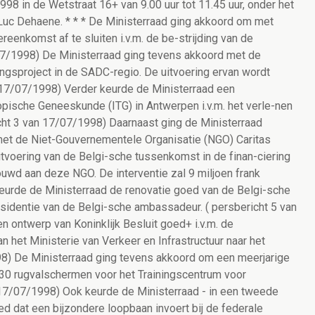
998 in de Wetstraat 16+ van 9.00 uur tot 11.45 uur, onder het
Luc Dehaene. * * * De Ministerraad ging akkoord om met
enkomst af te sluiten i.v.m. de be-strijding van de
/07/1998) De Ministerraad ging tevens akkoord met de
ngsproject in de SADC-regio. De uitvoering ervan wordt
n 17/07/1998) Verder keurde de Ministerraad een
pische Geneeskunde (ITG) in Antwerpen i.v.m. het verle-nen
icht 3 van 17/07/1998) Daarnaast ging de Ministerraad
et de Niet-Gouvernementele Organisatie (NGO) Caritas
itvoering van de Belgi-sche tussenkomst in de finan-ciering
trouwd aan deze NGO. De interventie zal 9 miljoen frank
keurde de Ministerraad de renovatie goed van de Belgi-sche
residentie van de Belgi-sche ambassadeur. ( persbericht 5 van
 ontwerp van Koninklijk Besluit goed+ i.v.m. de
 het Ministerie van Verkeer en Infrastructuur naar het
8) De Ministerraad ging tevens akkoord om een meerjarige
2030 rugvalschermen voor het Trainingscentrum voor
n 17/07/1998) Ook keurde de Ministerraad - in een tweede
ed dat een bijzondere loopbaan invoert bij de federale