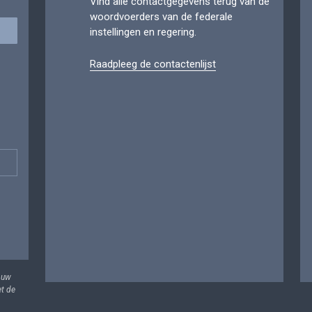
Vind alle contactgegevens terug van de
woordvoerders van de federale
instellingen en regering.
Raadpleeg de contactenlijst
 uw
et de