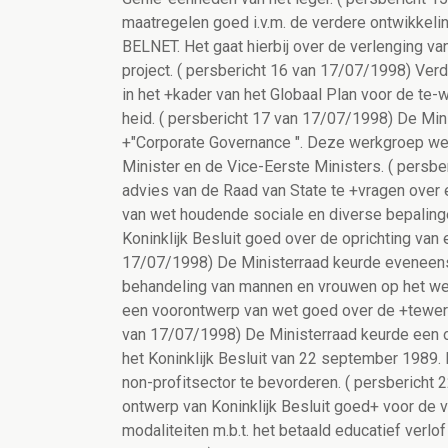
maatregelen goed i.v.m. de verdere ontwikkelin
BELNET. Het gaat hierbij over de verlenging v
project. ( persbericht 16 van 17/07/1998) Ver
in het +kader van het Globaal Plan voor de te-
heid. ( persbericht 17 van 17/07/1998) De Min
+"Corporate Governance ". Deze werkgroep we
Minister en de Vice-Eerste Ministers. ( persb
advies van de Raad van State te +vragen ove
van wet houdende sociale en diverse bepaling
Koninklijk Besluit goed over de oprichting va
17/07/1998) De Ministerraad keurde eveneens
behandeling van mannen en vrouwen op het wer
een voorontwerp van wet goed over de +tewerk
van 17/07/1998) De Ministerraad keurde een on
het Koninklijk Besluit van 22 september 1989. D
non-profitsector te bevorderen. ( persbericht
ontwerp van Koninklijk Besluit goed+ voor de 
modaliteiten m.b.t. het betaald educatief verl