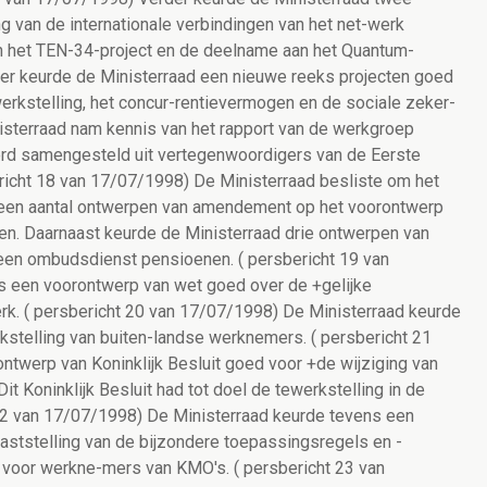
g van de internationale verbindingen van het net-werk
an het TEN-34-project en de deelname aan het Quantum-
der keurde de Ministerraad een nieuwe reeks projecten goed
werkstelling, het concur-rentievermogen en de sociale zeker-
isterraad nam kennis van het rapport van de werkgroep
rd samengesteld uit vertegenwoordigers van de Eerste
ericht 18 van 17/07/1998) De Ministerraad besliste om het
r een aantal ontwerpen van amendement op het voorontwerp
en. Daarnaast keurde de Ministerraad drie ontwerpen van
n een ombudsdienst pensioenen. ( persbericht 19 van
 een voorontwerp van wet goed over de +gelijke
k. ( persbericht 20 van 17/07/1998) De Ministerraad keurde
stelling van buiten-landse werknemers. ( persbericht 21
twerp van Koninklijk Besluit goed voor +de wijziging van
it Koninklijk Besluit had tot doel de tewerkstelling in de
 22 van 17/07/1998) De Ministerraad keurde tevens een
vaststelling van de bijzondere toepassingsregels en -
of voor werkne-mers van KMO's. ( persbericht 23 van