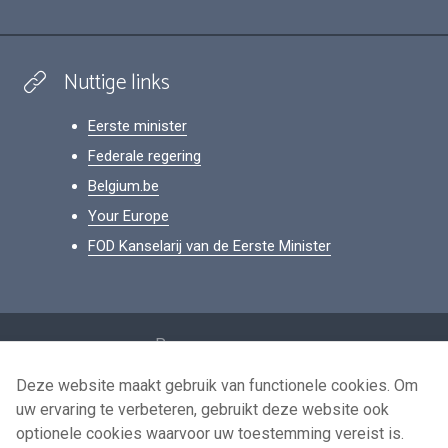
Nuttige links
Eerste minister
Federale regering
Belgium.be
Your Europe
FOD Kanselarij van de Eerste Minister
Footer
Persoonsgegevens
Voorwaarden voor het hergebruik
Deze website maakt gebruik van functionele cookies. Om
uw ervaring te verbeteren, gebruikt deze website ook
Contacteer ons
optionele cookies waarvoor uw toestemming vereist is.