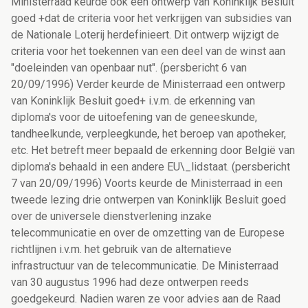
Ministerraad keurde ook een ontwerp van Koninklijk Besluit
goed +dat de criteria voor het verkrijgen van subsidies van
de Nationale Loterij herdefinieert. Dit ontwerp wijzigt de
criteria voor het toekennen van een deel van de winst aan
"doeleinden van openbaar nut". (persbericht 6 van
20/09/1996) Verder keurde de Ministerraad een ontwerp
van Koninklijk Besluit goed+ i.v.m. de erkenning van
diploma's voor de uitoefening van de geneeskunde,
tandheelkunde, verpleegkunde, het beroep van apotheker,
etc. Het betreft meer bepaald de erkenning door België van
diploma's behaald in een andere EU\_lidstaat. (persbericht
7 van 20/09/1996) Voorts keurde de Ministerraad in een
tweede lezing drie ontwerpen van Koninklijk Besluit goed
over de universele dienstverlening inzake
telecommunicatie en over de omzetting van de Europese
richtlijnen i.v.m. het gebruik van de alternatieve
infrastructuur van de telecommunicatie. De Ministerraad
van 30 augustus 1996 had deze ontwerpen reeds
goedgekeurd. Nadien waren ze voor advies aan de Raad