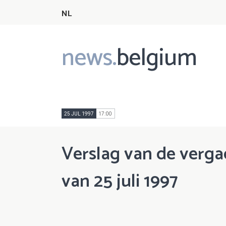
NL
news.
belgium
Main
navigation
25 JUL 1997
17:00
Verslag van de verga
van 25 juli 1997