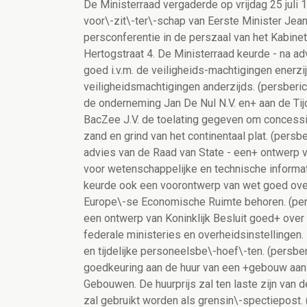
De Ministerraad vergaderde op vrijdag 25 juli 1997 op Hertoginnedal van 10.00 uur tot 17.00 uur, onder het voor\-zit\-ter\-schap van Eerste Minister Jean-Luc Dehaene. (*) De Eerste Minister gaf om 17.00 uur een persconferentie in de perszaal van het Kabinet van de Eerste Minister, verdieping -2, inkom langs de Hertogstraat 4. De Ministerraad keurde - na advies van de Raad van State - twee voorontwerpen van wet goed i.v.m. de veiligheids-machtigingen enerzijds en de oprichting van een beroepsorgaan voor veiligheidsmachtigingen anderzijds. (persbericht 1 van 25/07/1997) Daarnaast heeft de Ministerraad aan de onderneming Jan De Nul N.V. en+ aan de Tijdelijke Vereniging Dredging International - Jan De Nul BacZee J.V. de toelating gegeven om concessies te verlenen voor de exploratie en de exploi\-ta\-tie van zand en grind van het continentaal plat. (persbericht 2 van 25/07/1997) Tevens keurde de Ministerraad - na advies van de Raad van State - een+ ontwerp van Koninklijk Besluit goed over de oprichting van de Dienst voor wetenschappelijke en technische informatie (DWTI). (persbericht 3 van 25/07/1997) De Ministerraad keurde ook een voorontwerp van wet goed over het luchttransport tussen België en landen die niet tot de Europe\-se Economische Ruimte behoren. (persbericht 4 van 25/07/1997) De Ministerraad keurde verder een ontwerp van Koninklijk Besluit goed+ over de indienstneming van contractueel personeel door de federale ministeries en overheidsinstellingen. Deze con\-tractu\-elen moeten voldoen aan uitzon\-derlijke en tijdelijke personeelsbe\-hoef\-ten. (persbericht 5 van 25/07/1997) De Ministerraad hechtte voorts zijn goedkeuring aan de huur van een +gebouw aan de Antwerpse Baan in Antwerpen door de Regie der Gebouwen. De huurprijs zal ten laste zijn van de Administratie van de Douane in Antwer\-pen. Dit gebouw zal gebruikt worden als grensin\-spectiepost. (persbericht 6 van 25/07/1997) Daarnaast ging de Ministerraad akkoord met de afsluiting van een +nieuwe huurovereenkomst tussen de Regie der Gebouwen en de maatschap\-pij WTC. Deze huurovereenkomst gaat over het gebouw aan Digue des Peupliers 71 in Bergen. (persbericht 7 van 25/07/1997) De Ministerraad keurde ook nog de huur goed van 10 gebouwen door de +Regie der Gebouwen. Deze gebouwen zijn nodig om een aantal admini\-straties van Financiën in onder te brengen. De kosten zullen gedragen worden door de Regie der Gebouwen. (persbericht 8 van 25/07/1997) Verder gaf de Ministerraad de toelating aan de Minister van +Landsverdediging om een betaling van 6.329.589 frank, vermeerderd met intresten, te doen aan de NV Betonac. Dit gebeurt om de schade te dekken die deze NV heeft geleden wegens de laattij\-dige uitvoe\-ring door de Belgische Staat van een vroege\-re overeenkomst. (persbericht 9 van 25/07/1997) Tevens keurde de Ministerraad de meerjarige onderhandse overeenkomst +goed voor het onderhoud van de avionica-systemen van de C 130- transportvliegtuigen. (persbericht 10 van 25/07/1997) Daarnaast gaf de Ministerraad de Minister van Lands\-verdediging de +toelating om in de onderzoeks- en ontwikkelingsfase van het moderniseringsprogramma van het RITA-transmissiesysteem een fase "experimentatie" van het ontwikkelde prototype van de uitrusting in te lassen. (persbericht 11 van 25/07/1997) De Ministerraad ging ook akkoord met de afsluiting van een aantal overeenkomsten voor legeraankopen. (persbericht 12 van 25/07/1997) Voorts keurde Ministerraad een ontwerp van Koninklijk Besluit goed +over de vergoeding van auteurs en uitgevers voor kopies die gemaakt worden voor privé- of onderwijsdoeleinden. Het ontwerp behandelt meer bepaald kopies van werken die op grafische of soortgelijke manier zijn vastgelegd. (persbericht 13 van 25/07/1997) Eveneens keurde de Ministerraad, na advies van de Raad van State, een+ aantal maatregelen goed over de benoeming, de promotie, de evaluatie en de vorming van de magistraten. (persbericht 14 van 25/07/1997) De Ministerraad keurde tevens, na advies van de Raad van State, een voorontwerp van wet goed waardoor een Federale Raad voor griffiers en secretarissen wordt opgericht. (persbericht 15 van 25/07/1997) Verder keurde de Ministerraad, na advies van de Raad van State, een +ontwerp van Koninklijk Besluit goed dat aan het Natio\-naal Instituut voor Crimina\-listiek en Crimi\-nologie (NICC) het statuut toekent van staatsdienst met a