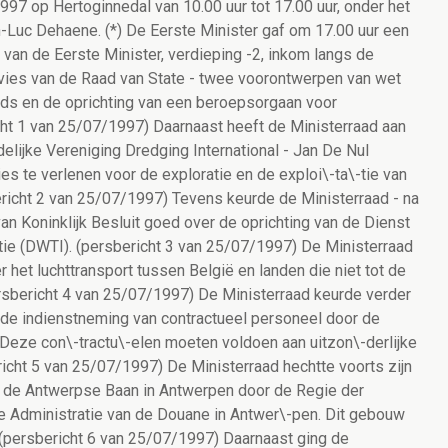
fzon\-derlijk beheer. (persbericht 16 van 25/07/1997) Ook besprak de Ministerraad een voorontwerp van wet over de +invoe\-ring van een strafrechtelijke aansprakelijkheid van rechts\-personen. (persbericht 17 van 25/07/1997) De Ministerraad keurde eveneens een voorontwerp van wet goed over de +invoering van de syntheseconclusie bij een proces. (persbericht 18 van 25/07/1997) De Ministerraad nam bovendien kennis van een nota van de Minister van+ Justitie. De nota bevat een actieplan tegen economische, financiële en fiscale misdrijven en past in het plan van de be\-strijding van de georganiseerde misdaad. (persbericht 19 van 25/07/1997) Daarnaast keurde de Ministerraad de oriëntatienota "Een betere +rechts\-hulp voor maatschappelijk minder begoede groepen" goed. De Minister van Justitie kreeg de opdracht om deze nota verder uit te werken in een voorontwerp van wet. (persbericht 20 van 25/07/1997) Daarnaast keurde de Ministerraad een omzendbrief goed waarin de +regels worden vastgelegd voor de toewijzing van nummers aan operato\-ren die kandidaat zijn voor een vergun\-ning voor spraak\-telefo\-nie. Deze omzendbrief wordt bekendge\-maakt vóór de publi\-catie van het Koninklijk Besluit dat deze kwestie regelt. (persbericht 21 van 25/07/1997) Tevens keurde de Ministerraad de verlenging goed van de +overeen\-komst voor de exploitatie van het FIN-S-informaticasysteem. (persbericht 22 van 25/07/1997) De Ministerraad besprak het rapport aan de regering hou\-den\-de +maatregelen tot bevorde\-ring van gelijke kansen van mannen en vrouwen. (persbericht 23 van 25/07/1997) De Ministerraad heeft ook een voorontwerp van wet goedgekeurd voor de bescherming van het zeemilieu in de zeegebieden die onder de rechtsbevoegdheid van België vallen. (persbericht 24 van 25/07/1997) De Ministerraad keurde eveneens drie ontwerpen van Koninklijk Besluit+ goed over de modernisering van de sociale zekerheid. Dit gebeurde nadat de Ministerraad kennis nam van het rapport van de werkgroep. (persbericht 25 van 25/07/1997) Daarnaast keurde de Ministerraad, na advies van de Raad van State, +een voorontwerp van programmawet goed met diverse bepalingen. (persbericht 26 van 25/07/1997) De Ministerraad stemde tevens in met de opname van twee +ontwerp-arti\-kelen in de sociale programmawet. (persbericht 27 van 25/07/1997) De Ministerraad keurde het ontwerp van programmawet goed ter +bevordering van het zelfstandig ondernemerschap definitief goed. (persbericht 28 van 25/07/1997) Voorts keurde de Ministerraad een tweede contract goed dat werd +afgeslo\-ten tussen de Nationale Maatschappij der Belgische Spoorwegen en de Staat. De Ministerraad keurde eveneens een voorontwerp van wet over fiscale bepalingen goed Ook keurde de Ministerraad een ontwerp van Koninklijk Besluit goed dat de Federale Participatiemaatschappij verplicht om aandelen van de N.V. Beroepskrediet over te dragen. (persbericht 29 van 25/07/1997) De Ministerraad keurde verder een ontwerp van Koninklijk Besluit goed+ tot bepaling van het winstverde\-lingsplan van de Nationale Loterij voor het dienst\-jaar 1997. Dit winstverdelingsplan is geraamd op 7.200.000.000 BEF. (persbericht 30 van 25/07/1997) Voorts keurde de Ministerraad een ontwerp van Koninklijk Besluit goed+ over de benoeming van een nieuwe vice-voorzitter bij het directiecomité van de effectenbeursvennootschap van Antwerpen. De Ministerraad geeft de Vice-Eerste Minister en de Minister van Financiën de toestemming om het ontwerp aan het Staatshoofd voor te leggen. (persbericht 31 van 25/07/1997) De Ministerraad keurde tevens een ontwerp van Koninklijk Besluit goed+ dat enkele wijzigingen aanbrengt aan de onderwijswetgeving. (persbericht 32 van 25/07/1997) Ook keurde de Ministerraad een ontwerp van Koninklijk Besluit goed +over het gewaarborgd inkomen voor bejaarden. (persbericht 33 van 25/07/1997) De Ministerraad keurde verder de maatregelen goed die voorgesteld +werden door de werkgroep over de tewerkstelling van stagiairs door de overheid. (persbericht 34 van 25/07/1997) Voorts keurde de Ministerraad twee ontwerpen van Koninklijk Besluit +goed over de verplichting om stagiairs in dienst te nemen in bepaalde openbare diensten. (persbericht 35 van 25/07/1997) De Ministerraad keurde eveneens een ontwerp van Koninklijk Besluit +goed waardoor ook uitzendkrachten personen met loopbaanonderbre\-king kunnen vervangen. Dit geldt wanneer het gaat om een korte loopbaanonderbreking van 3 maanden. (persbericht 36 van 25/07/1997) De Ministerraad keurde de rekeningen goed van het Instituut voor de verbetering van de Arbeidsomstandigheden voor het jaar 1991. (persbericht 37 van 25/07/1997) De Ministerraad keurde ook een ontwerp van Koninklijk Besluit goed +over het personeel van het onderwijs en van de psycho-medisch-sociale centra. (persbericht 38 van 25/07/1997) De Ministerraad keurde een ontwerp van koninklijk besluit goed over +de aanwijzing van een vereniging zonder winstoogmerk. (persbericht 39 van 25/07/1997) De Ministerraad keurde vier ontwerpen van Koninklijk Besluit goed die+ de ZIV-wetgeving wijzigen (Ziekte- en Invaliditeits\-verze\-kering). Deze wijziging geldt voor personen die in een residu\-eel stel\-sel zitten of die het sociaal statuut van zelf\-stan\-dige hebben. Hun statuut wordt aangepast aan de uitbrei\-ding van het WIGW 100-statuut. (persbericht 40 van 25/07/1997) De Ministerraad keurde tevens een ontwerp van Koninklijk Besluit goed+ over het globaal beheer van de sociale zekerheid. Dit ontwerp-KB kadert in de modernisering v