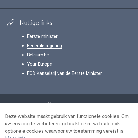
Nuttige links
Eerste minister
Federale regering
Belgium.be
Your Europe
FOD Kanselarij van de Eerste Minister
Footer
Persoonsgegevens
Voorwaarden voor het hergebruik
Deze website maakt gebruik van functionele cookies. Om
uw ervaring te verbeteren, gebruikt deze website ook
Contacteer ons
optionele cookies waarvoor uw toestemming vereist is.
Toegankelijkheid