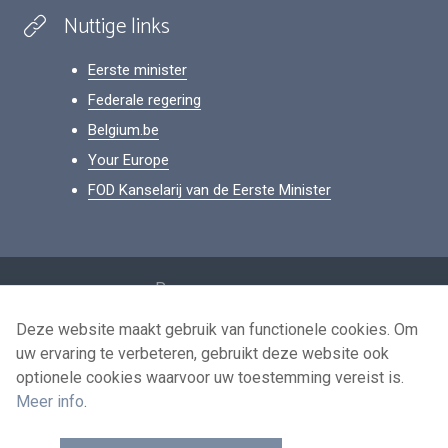
Nuttige links
Eerste minister
Federale regering
Belgium.be
Your Europe
FOD Kanselarij van de Eerste Minister
Footer
Persoonsgegevens
Voorwaarden voor het hergebruik
Deze website maakt gebruik van functionele cookies. Om
uw ervaring te verbeteren, gebruikt deze website ook
Contacteer ons
optionele cookies waarvoor uw toestemming vereist is.
Toegankelijkheid
Meer info
.