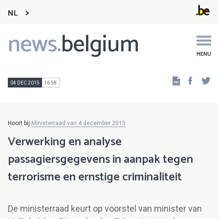
NL
news.
belgium
Main
navigation
MENU
Faceb
Tw
04 DEC 2015
16:58
Hoort bij
Ministerraad van 4 december 2015
Verwerking en analyse
passagiersgegevens in aanpak tegen
terrorisme en ernstige criminaliteit
De ministerraad keurt op voorstel van minister van