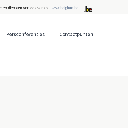
ie en diensten van de overheid:
www.belgium.be
Persconferenties
Contactpunten
ok
tter