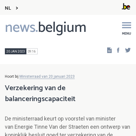
NL
news.
belgium
Main
navigation
MENU
Faceb
Tw
20 JAN 2023
09:16
Hoort bij
Ministerraad van 20 januari 2023
Verzekering van de
balanceringscapaciteit
De ministerraad keurt op voorstel van minister
van Energie Tinne Van der Straeten een ontwerp van
koninklijk besluit goed ter verzekering van de