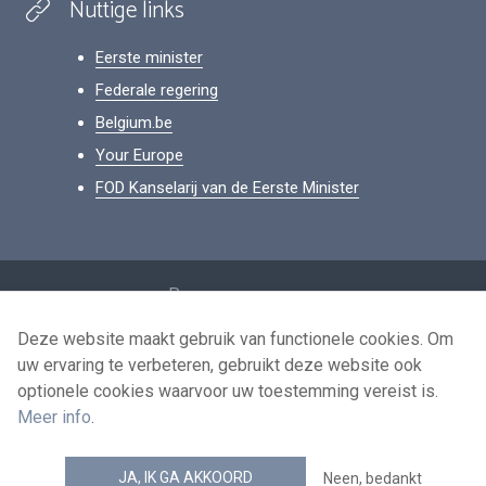
Nuttige links
Eerste minister
Federale regering
Belgium.be
Your Europe
FOD Kanselarij van de Eerste Minister
Footer
Persoonsgegevens
Voorwaarden voor het hergebruik
Deze website maakt gebruik van functionele cookies. Om
uw ervaring te verbeteren, gebruikt deze website ook
Contacteer ons
optionele cookies waarvoor uw toestemming vereist is.
Toegankelijkheid
Meer info
.
news.belgium RSS feed
JA, IK GA AKKOORD
Neen, bedankt