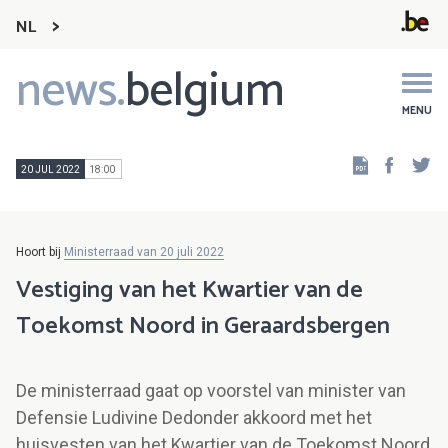
NL
news.
belgium
Main
navigation
MENU
Faceb
Tw
20 JUL 2022
18:00
Hoort bij
Ministerraad van 20 juli 2022
Vestiging van het Kwartier van de
Toekomst Noord in Geraardsbergen
De ministerraad gaat op voorstel van minister van
Defensie Ludivine Dedonder akkoord met het
huisvesten van het Kwartier van de Toekomst Noord