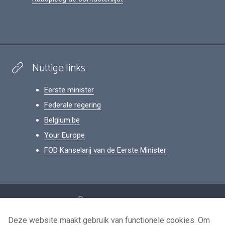
Nuttige links
Eerste minister
Federale regering
Belgium.be
Your Europe
FOD Kanselarij van de Eerste Minister
Footer
Persoonsgegevens
Voorwaarden voor het hergebruik
Deze website maakt gebruik van functionele cookies. Om