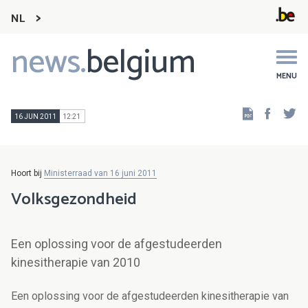
NL
news.
belgium
Main
navigation
MENU
Faceb
Tw
16 JUN 2011
12:21
Hoort bij
Ministerraad van 16 juni 2011
Volksgezondheid
Een oplossing voor de afgestudeerden
kinesitherapie van 2010
Een oplossing voor de afgestudeerden kinesitherapie van