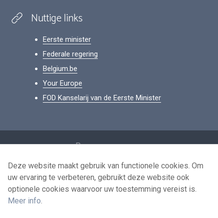
Nuttige links
Eerste minister
Federale regering
Belgium.be
Your Europe
FOD Kanselarij van de Eerste Minister
Footer
Persoonsgegevens
Voorwaarden voor het hergebruik
Deze website maakt gebruik van functionele cookies. Om
uw ervaring te verbeteren, gebruikt deze website ook
Contacteer ons
optionele cookies waarvoor uw toestemming vereist is.
Toegankelijkheid
Meer info
.