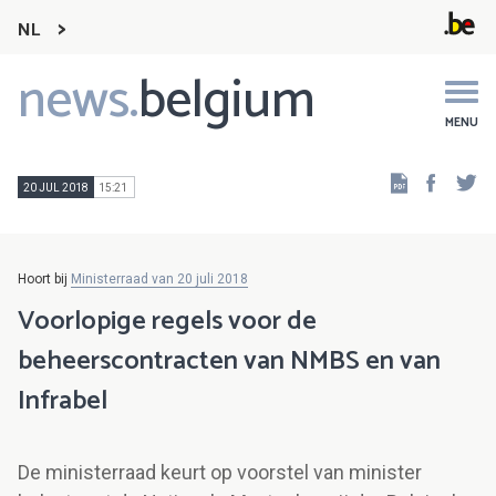
NL
news.
belgium
Main
navigation
MENU
Faceb
Tw
20 JUL 2018
15:21
Hoort bij
Ministerraad van 20 juli 2018
Voorlopige regels voor de
beheerscontracten van NMBS en van
Infrabel
De ministerraad keurt op voorstel van minister