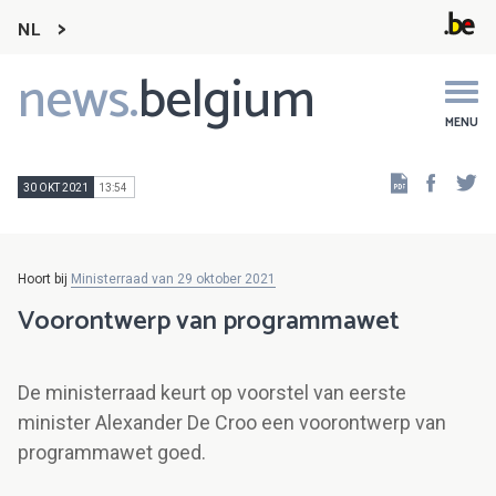
NL
news.
belgium
Main
navigation
MENU
Faceb
Tw
30 OKT 2021
13:54
Hoort bij
Ministerraad van 29 oktober 2021
Voorontwerp van programmawet
De ministerraad keurt op voorstel van eerste
minister Alexander De Croo een voorontwerp van
programmawet goed.