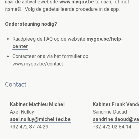
naar de activatiewebsite
www.mygov.be
te gaan), of met
itsme®. Volg de gedetailleerde procedure in de app.
Ondersteuning nodig?
Raadpleeg de FAQ op de website
mygov.be/help-
center
Contacteer ons via het formulier op
www.mygov.be/contact
Contact
Kabinet Mathieu Michel
Kabinet Frank Van
Axel Nulluy
Sandrine Daoud
axel.nulluy@michel.fed.be
sandrine.daoud@va
+32 472 87 74 29
+32 472 02 84 14