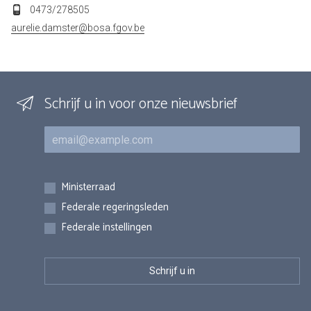
0473/278505
aurelie.damster@bosa.fgov.be
Schrijf u in voor onze nieuwsbrief
E-mail
Inschrijvingen
Ministerraad
Federale regeringsleden
Federale instellingen