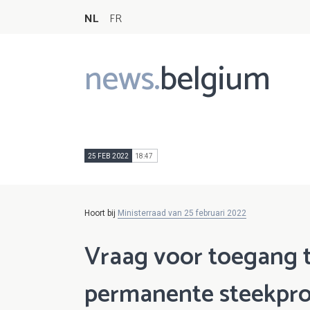
NL
FR
news.
belgium
Main
navigation
25 FEB 2022
18:47
Hoort bij
Ministerraad van 25 februari 2022
Vraag voor toegang t
permanente steekpro