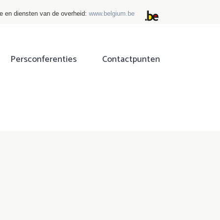
ie en diensten van de overheid:
www.belgium.be
Persconferenties
Contactpunten
ok
tter