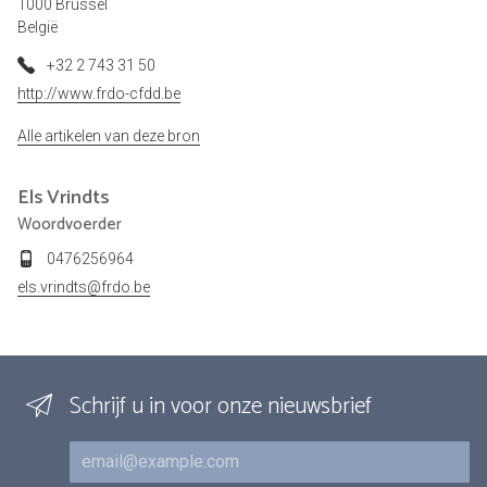
1000 Brussel
België
+32 2 743 31 50
http://www.frdo-cfdd.be
Alle artikelen van deze bron
Els
Vrindts
Woordvoerder
0476256964
els.vrindts@frdo.be
Schrijf u in voor onze nieuwsbrief
E-mail