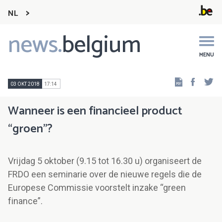
NL
news.
belgium
Main
navigation
MENU
Faceb
Tw
03 OKT 2018
17:14
Wanneer is een financieel product
“groen”?
Vrijdag 5 oktober (9.15 tot 16.30 u) organiseert de
FRDO een seminarie over de nieuwe regels die de
Europese Commissie voorstelt inzake “green
finance”.