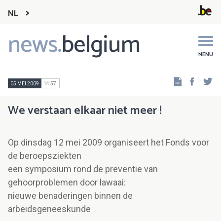
NL
news.
belgium
Main
navigation
MENU
Faceb
Tw
05 MEI 2009
14:57
We verstaan elkaar niet meer !
Op dinsdag 12 mei 2009 organiseert het Fonds voor
de beroepsziekten
een symposium rond de preventie van
gehoorproblemen door lawaai:
nieuwe benaderingen binnen de
arbeidsgeneeskunde