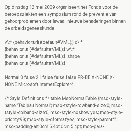
Op dinsdag 12 mei 2009 organiseert het Fonds voor de
beroepsziekten een symposium rond de preventie van
gehoorproblemen door lawaai: nieuwe benaderingen binnen
de arbeidsgeneeskunde
v\:* {behavior:url(#default#VML);} o\:*
{behavior:url(#default#VML);} w\:*
{behavior:url(#default#VML);} .shape
{behavior:url(#default#VML);}
Normal 0 false 21 false false false FR-BE X-NONE X-
NONE MicrosoftInternetExplorer4
/* Style Definitions */ table.MsoNormalTable {mso-style-
name:"Tableau Normal"; mso-tstyle-rowband-size:0; mso-
tstyle-colband-size:0; mso-style-noshow:yes; mso-style-
priority:99; mso-style-qformat:yes; mso-style-parent:"";
mso-padding-alt:0cm 5.4pt 0cm 5.4pt; mso-para-