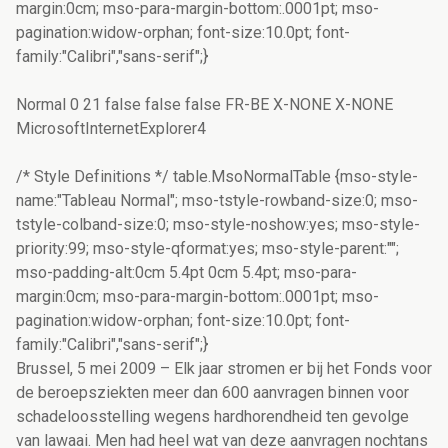
margin:0cm; mso-para-margin-bottom:.0001pt; mso-
pagination:widow-orphan; font-size:10.0pt; font-
family:"Calibri","sans-serif";}
Normal 0 21 false false false FR-BE X-NONE X-NONE
MicrosoftInternetExplorer4
/* Style Definitions */ table.MsoNormalTable {mso-style-
name:"Tableau Normal"; mso-tstyle-rowband-size:0; mso-
tstyle-colband-size:0; mso-style-noshow:yes; mso-style-
priority:99; mso-style-qformat:yes; mso-style-parent:"";
mso-padding-alt:0cm 5.4pt 0cm 5.4pt; mso-para-
margin:0cm; mso-para-margin-bottom:.0001pt; mso-
pagination:widow-orphan; font-size:10.0pt; font-
family:"Calibri","sans-serif";}
Brussel, 5 mei 2009 – Elk jaar stromen er bij het Fonds voor
de beroepsziekten meer dan 600 aanvragen binnen voor
schadeloosstelling wegens hardhorendheid ten gevolge
van lawaai. Men had heel wat van deze aanvragen nochtans