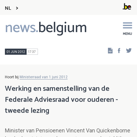
NL
news.
belgium
Main
navigation
MENU
Faceb
Tw
01 JUN 2012
17:37
Hoort bij
Ministerraad van 1 juni 2012
Werking en samenstelling van de
Federale Adviesraad voor ouderen -
tweede lezing
Minister van Pensioenen Vincent Van Quickenborne