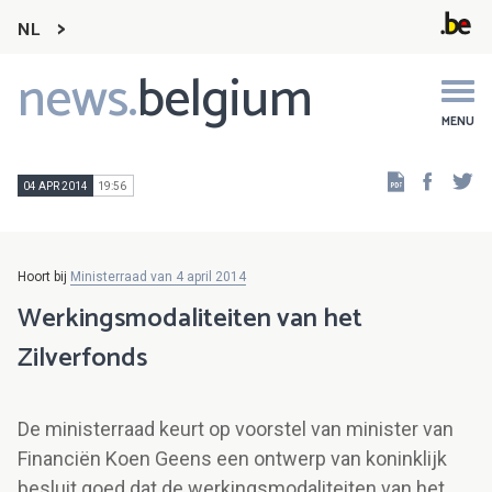
NL
news.
belgium
Main
navigation
MENU
Faceb
Tw
04 APR 2014
19:56
Hoort bij
Ministerraad van 4 april 2014
Werkingsmodaliteiten van het
Zilverfonds
De ministerraad keurt op voorstel van minister van
Financiën Koen Geens een ontwerp van koninklijk
besluit goed dat de werkingsmodaliteiten van het