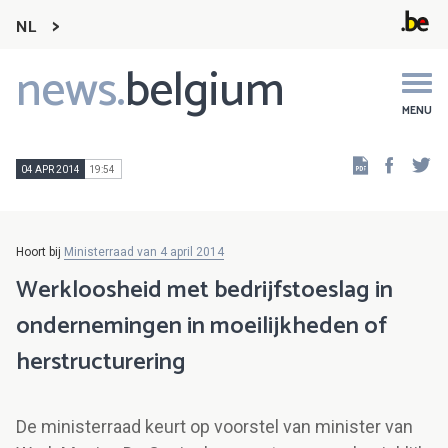
NL
news.
belgium
Main
navigation
MENU
Faceb
Tw
04 APR 2014
19:54
Hoort bij
Ministerraad van 4 april 2014
Werkloosheid met bedrijfstoeslag in
ondernemingen in moeilijkheden of
herstructurering
De ministerraad keurt op voorstel van minister van