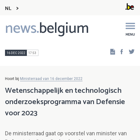
NL
news.
belgium
Main
navigation
MENU
Faceb
Tw
16 DEC 2022
17:53
Hoort bij
Ministerraad van 16 december 2022
Wetenschappelijk en technologisch
onderzoeksprogramma van Defensie
voor 2023
De ministerraad gaat op voorstel van minister van