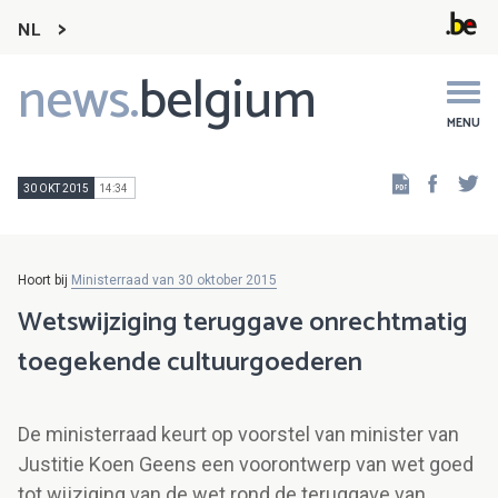
NL
news.
belgium
Main
navigation
MENU
Faceb
Tw
30 OKT 2015
14:34
Hoort bij
Ministerraad van 30 oktober 2015
Wetswijziging teruggave onrechtmatig
toegekende cultuurgoederen
De ministerraad keurt op voorstel van minister van
Justitie Koen Geens een voorontwerp van wet goed
tot wijziging van de wet rond de teruggave van