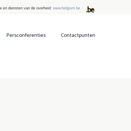
ie en diensten van de overheid:
www.belgium.be
Persconferenties
Contactpunten
ok
tter