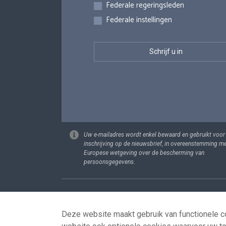
Federale regeringsleden
Federale instellingen
Uw e-mailadres wordt enkel bewaard en gebruikt voor
inschrijving op de nieuwsbrief, in overeenstemming m
Europese wetgeving over de bescherming van
persoonsgegevens.
Footer
Persoonsgege
Deze website maakt gebruik van functionele co