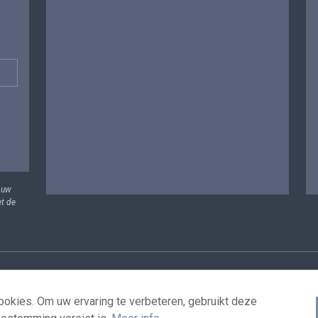
 uw
et de
vens
Voorwaarden voor het hergebruik
Contacteer ons
T
okies. Om uw ervaring te verbeteren, gebruikt deze