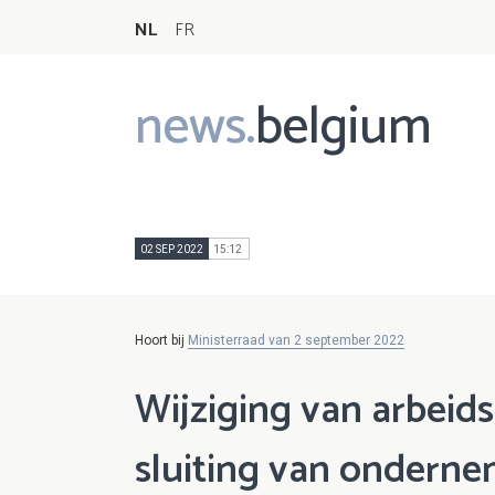
NL
FR
news.
belgium
Main
navigation
02 SEP 2022
15:12
Hoort bij
Ministerraad van 2 september 2022
Wijziging van arbeid
sluiting van onderne