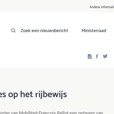
Andere informat
Zoek een nieuwsbericht
Ministerraad
Facebo
Twi
s op het rijbewijs
ister van Mobiliteit François Bellot een ontwerp van