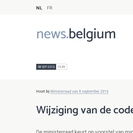
NL
FR
news.
belgium
Main
navigation
08 SEP 2016
13:39
Hoort bij
Ministerraad van 8 september 2016
Wijziging van de code
De ministerraad keurt op voorstel van min