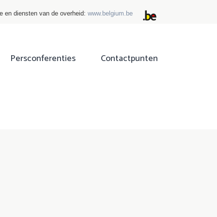
ie en diensten van de overheid:
www.belgium.be
Persconferenties
Contactpunten
ok
tter