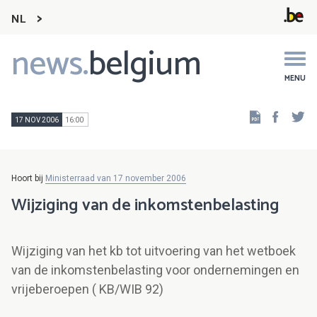
NL
news.
belgium
Main
navigation
MENU
Faceb
Tw
17 NOV 2006
16:00
Hoort bij
Ministerraad van 17 november 2006
Wijziging van de inkomstenbelasting
Wijziging van het kb tot uitvoering van het wetboek
van de inkomstenbelasting voor ondernemingen en
vrijeberoepen ( KB/WIB 92)