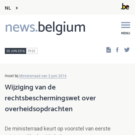
NL
news.
belgium
Main
navigation
MENU
Faceb
Tw
03 JUN 2016
19:22
Hoort bij
Ministerraad van 3 juni 2016
Wijziging van de
rechtsbeschermingswet over
overheidsopdrachten
De ministerraad keurt op voorstel van eerste