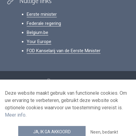
Nuttige links
Eerste minister
Federale regering
Belgium.be
Your Europe
FOD Kanselarij van de Eerste Minister
Footer
Persoonsgegevens
Voorwaarden voor het hergebruik
Deze website maakt gebruik van functionele cookies. Om
uw ervaring te verbeteren, gebruikt deze website ook
Contacteer ons
optionele cookies waarvoor uw toestemming vereist is.
Toegankelijkheid
Meer info
.
news.belgium RSS feed
JA, IK GA AKKOORD
Neen, bedankt