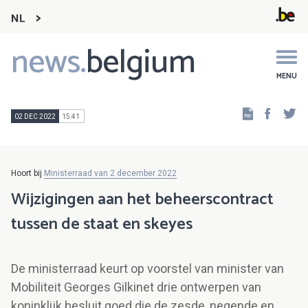
NL
news.
belgium
Main
navigation
MENU
Faceb
Tw
02 DEC 2022
15:41
Hoort bij
Ministerraad van 2 december 2022
Wijzigingen aan het beheerscontract
tussen de staat en skeyes
De ministerraad keurt op voorstel van minister van
Mobiliteit Georges Gilkinet drie ontwerpen van
koninklijk besluit goed die de zesde, negende en