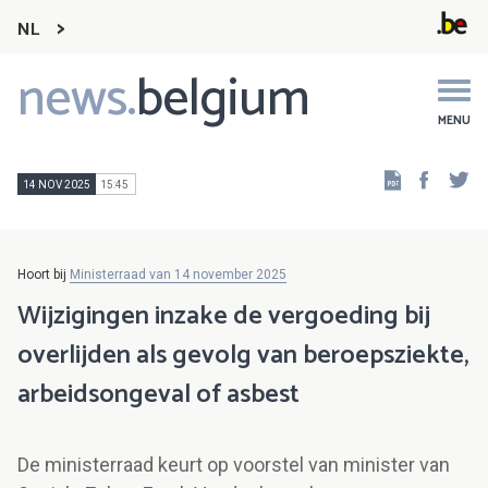
NL
news.
belgium
Main
navigation
MENU
Faceb
Tw
14 NOV 2025
15:45
Hoort bij
Ministerraad van 14 november 2025
Wijzigingen inzake de vergoeding bij
overlijden als gevolg van beroepsziekte,
arbeidsongeval of asbest
De ministerraad keurt op voorstel van minister van