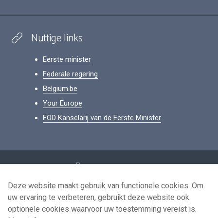
Nuttige links
Eerste minister
Federale regering
Belgium.be
Your Europe
FOD Kanselarij van de Eerste Minister
Footer
Persoonsgegevens
Voorwaarden voor het hergebruik
Deze website maakt gebruik van functionele cookies. Om
uw ervaring te verbeteren, gebruikt deze website ook
Contacteer ons
optionele cookies waarvoor uw toestemming vereist is.