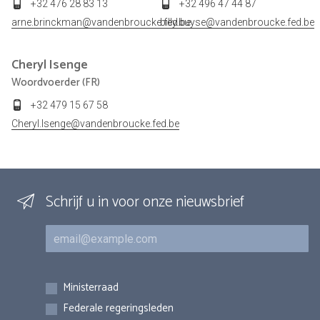
+32 476 28 83 13
+32 496 47 44 87
arne.brinckman@vandenbroucke.fed.be
billy.buyse@vandenbroucke.fed.be
Cheryl
Isenge
Woordvoerder (FR)
+32 479 15 67 58
Cheryl.Isenge@vandenbroucke.fed.be
Schrijf u in voor onze nieuwsbrief
E-mail
Inschrijvingen
Ministerraad
Federale regeringsleden