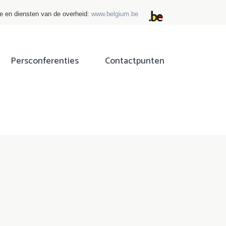
ie en diensten van de overheid:
www.belgium.be
Persconferenties
Contactpunten
ok
tter