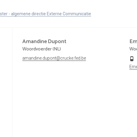
ister - algemene directie Externe Communicatie
Amandine
Dupont
Em
Woordvoerder (NL)
Woo
amandine.dupont@crucke.fed.be
Eme