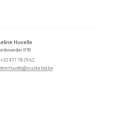
eline
Huvelle
rdvoerder (FR)
+32 477 78 29 62
line.Huvelle@crucke.fed.be