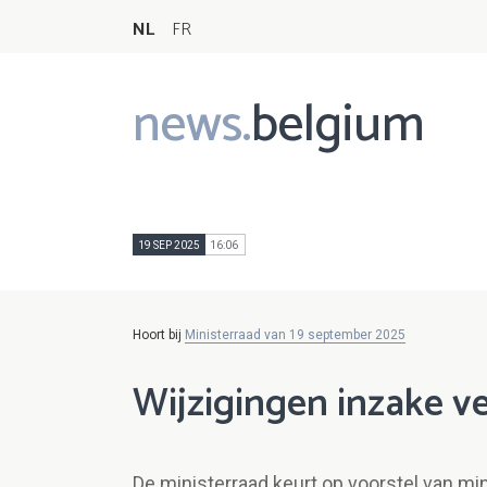
NL
FR
news.
belgium
Main
navigation
19 SEP 2025
16:06
Hoort bij
Ministerraad van 19 september 2025
Wijzigingen inzake v
De ministerraad keurt op voorstel van mi