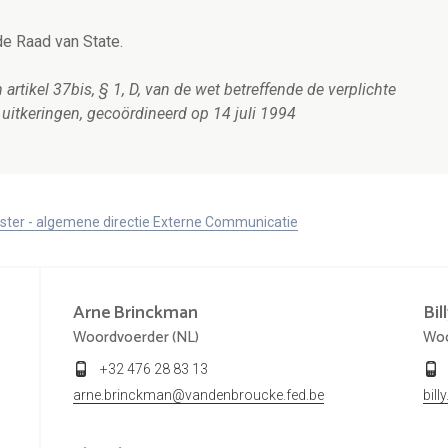
e Raad van State.
 artikel 37bis, § 1, D, van de wet betreffende de verplichte
uitkeringen, gecoördineerd op 14 juli 1994
ister - algemene directie Externe Communicatie
Arne
Brinckman
Bil
Woordvoerder (NL)
Woo
+32 476 28 83 13
arne.brinckman@vandenbroucke.fed.be
bil