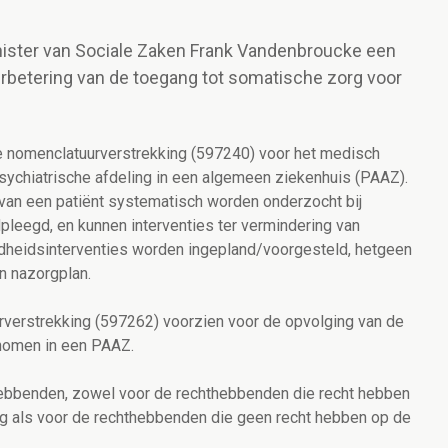
inister van Sociale Zaken Frank Vandenbroucke een
verbetering van de toegang tot somatische zorg voor
we nomenclatuurverstrekking (597240) voor het medisch
sychiatrische afdeling in een algemeen ziekenhuis (PAAZ).
an een patiënt systematisch worden onderzocht bij
leegd, en kunnen interventies ter vermindering van
dheidsinterventies worden ingepland/voorgesteld, hetgeen
n nazorgplan.
verstrekking (597262) voorzien voor de opvolging van de
enomen in een PAAZ.
thebbenden, zowel voor de rechthebbenden die recht hebben
 als voor de rechthebbenden die geen recht hebben op de