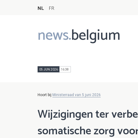
NL
FR
news.
belgium
Main
navigation
05 JUN 2026
16:38
Hoort bij
Ministerraad van 5 juni 2026
Wijzigingen ter verb
somatische zorg voor