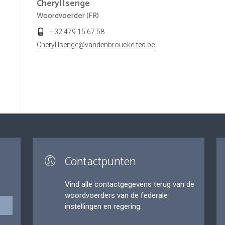
Cheryl
Isenge
Woordvoerder (FR)
+32 479 15 67 58
Cheryl.Isenge@vandenbroucke.fed.be
Contactpunten
Vind alle contactgegevens terug van de
woordvoerders van de federale
instellingen en regering.