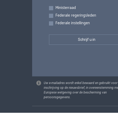
Inschrijvingen
Ministerraad
Federale regeringsleden
Federale instellingen
Uw e-mailadres wordt enkel bewaard en gebruikt voor
inschrijving op de nieuwsbrief, in overeenstemming m
Europese wetgeving over de bescherming van
persoonsgegevens.
Footer
Persoonsgege