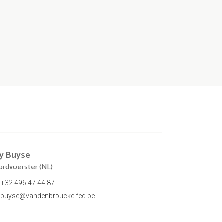
ly
Buyse
rdvoerster (NL)
+32 496 47 44 87
ly.buyse@vandenbroucke.fed.be