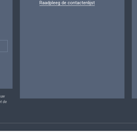
Raadpleeg de contactenlijst
 uw
et de
vens
Voorwaarden voor het hergebruik
Contacteer ons
T