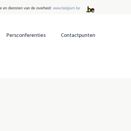
ie en diensten van de overheid:
www.belgium.be
Persconferenties
Contactpunten
ok
tter