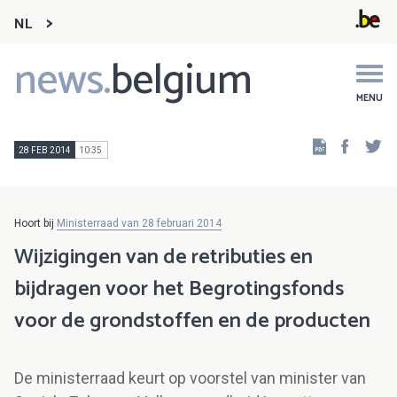
NL
news.
belgium
Main
navigation
MENU
Faceb
Tw
28 FEB 2014
10:35
Hoort bij
Ministerraad van 28 februari 2014
Wijzigingen van de retributies en
bijdragen voor het Begrotingsfonds
voor de grondstoffen en de producten
De ministerraad keurt op voorstel van minister van