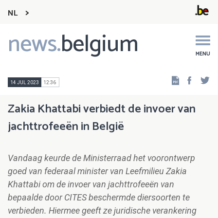
NL
news.
belgium
Main
navigation
MENU
Faceb
Tw
14 JUL 2023
12:36
Zakia Khattabi verbiedt de invoer van
jachttrofeeën in België
Vandaag keurde de Ministerraad het voorontwerp
goed van federaal minister van Leefmilieu Zakia
Khattabi om de invoer van jachttrofeeën van
bepaalde door CITES beschermde diersoorten te
verbieden. Hiermee geeft ze juridische verankering