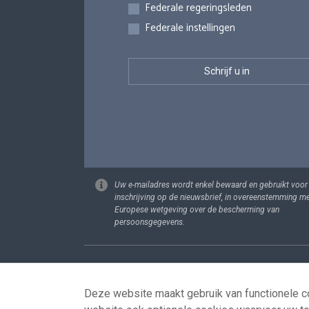
Federale regeringsleden
Federale instellingen
Uw e-mailadres wordt enkel bewaard en gebruikt voor
inschrijving op de nieuwsbrief, in overeenstemming m
Europese wetgeving over de bescherming van
persoonsgegevens.
Footer
Persoonsgege
Deze website maakt gebruik van functionele co