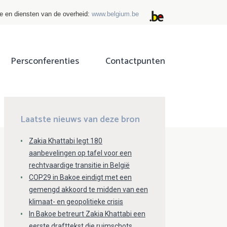
ie en diensten van de overheid:
www.belgium.be
Persconferenties
Contactpunten
ok
tter
Laatste nieuws van deze bron
Zakia Khattabi legt 180
aanbevelingen op tafel voor een
rechtvaardige transitie in België
COP29 in Bakoe eindigt met een
gemengd akkoord te midden van een
klimaat- en geopolitieke crisis
In Bakoe betreurt Zakia Khattabi een
eerste drafttekst die ruimschots