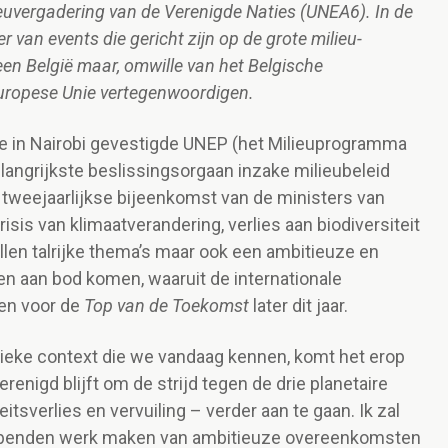
euvergadering van de Verenigde Naties (UNEA6). In de
er van events die gericht zijn op de grote milieu-
een België maar, omwille van het Belgische
Europese Unie vertegenwoordigen.
e in Nairobi gevestigde UNEP (het Milieuprogramma
elangrijkste beslissingsorgaan inzake milieubeleid
 tweejaarlijkse bijeenkomst van de ministers van
isis van klimaatverandering, verlies aan biodiversiteit
llen talrijke thema’s maar ook een ambitieuze en
en aan bod komen, waaruit de internationale
en voor de
Top van de Toekomst
later dit jaar.
tieke context die we vandaag kennen, komt het erop
enigd blijft om de strijd tegen de drie planetaire
itsverlies en vervuiling – verder aan te gaan. Ik zal
ebbenden werk maken van ambitieuze overeenkomsten