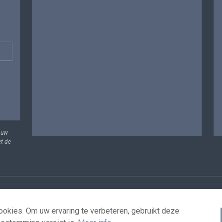
 uw
et de
vens
Voorwaarden voor het hergebruik
Contacteer ons
T
okies. Om uw ervaring te verbeteren, gebruikt deze