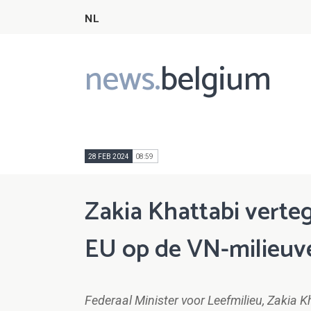
NL
news.
belgium
Main
navigation
28 FEB 2024
08:59
Zakia Khattabi verte
EU op de VN-milieuv
Federaal Minister voor Leefmilieu, Zakia 