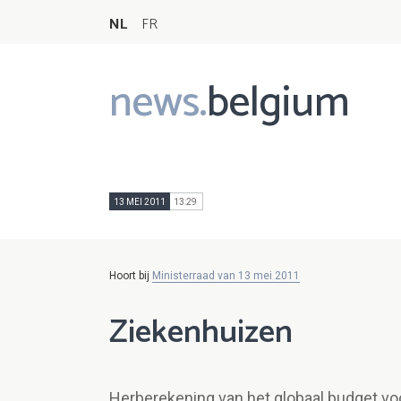
NL
FR
news.
belgium
Main
navigation
13 MEI 2011
13:29
Hoort bij
Ministerraad van 13 mei 2011
Ziekenhuizen
Herberekening van het globaal budget vo