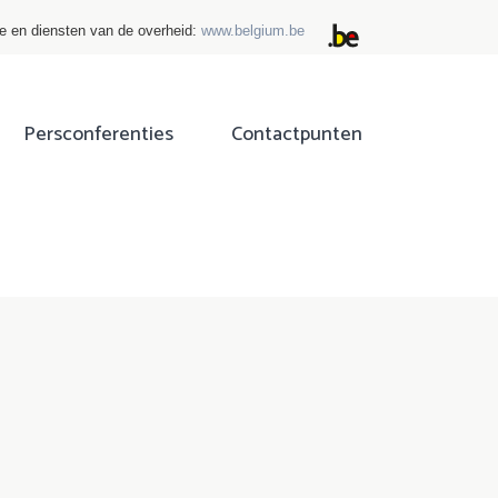
ie en diensten van de overheid:
www.belgium.be
Persconferenties
Contactpunten
ok
tter