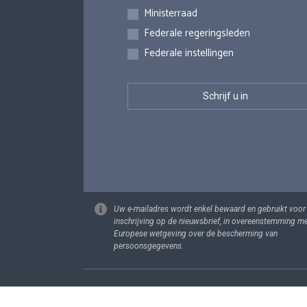
Inschrijvingen
Ministerraad
Federale regeringsleden
Federale instellingen
Uw e-mailadres wordt enkel bewaard en gebruikt voor
inschrijving op de nieuwsbrief, in overeenstemming m
Europese wetgeving over de bescherming van
persoonsgegevens.
Footer
Persoonsgege