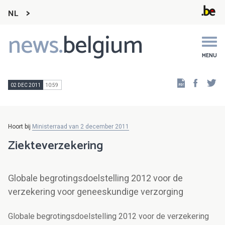
NL
news.
belgium
Main
navigation
MENU
Faceb
Tw
02 DEC 2011
10:59
Hoort bij
Ministerraad van 2 december 2011
Ziekteverzekering
Globale begrotingsdoelstelling 2012 voor de
verzekering voor geneeskundige verzorging
Globale begrotingsdoelstelling 2012 voor de verzekering