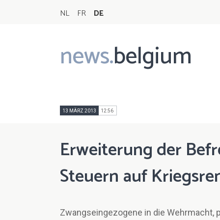
NL
FR
DE
news.
belgium
Main
navigation
13 MÄRZ 2013
12:56
Erweiterung der Bef
Steuern auf Kriegsre
Zwangseingezogene in die Wehrmacht, po