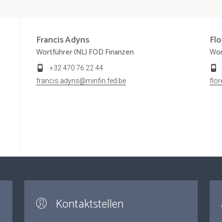
Francis
Adyns
Fl
Wortführer (NL) FOD Finanzen
Wor
+32 470 76 22 44
francis.adyns@minfin.fed.be
flo
Kontaktstellen