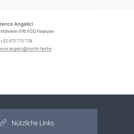
orence
Angelici
tführerin (FR) FÖD Finanzen
+32 470 775 728
rence.angelici@minfin.fed.be
Nützliche Links