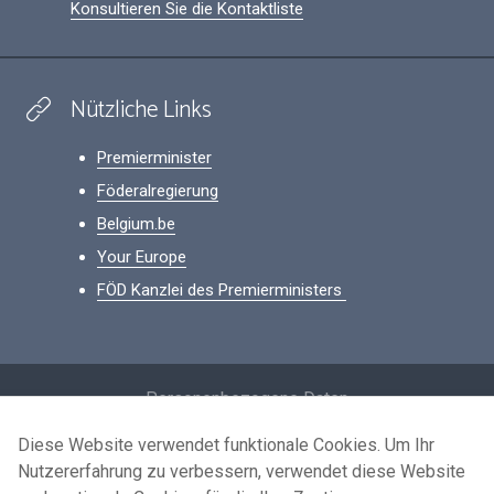
Konsultieren Sie die Kontaktliste
Nützliche Links
Premierminister
Föderalregierung
Belgium.be
Your Europe
FÖD Kanzlei des Premierministers
Footer
Personenbezogene Daten
Bedingungen für die Wiederverwendung
Diese Website verwendet funktionale Cookies. Um Ihr
Nutzererfahrung zu verbessern, verwendet diese Website
Kontaktieren Sie uns