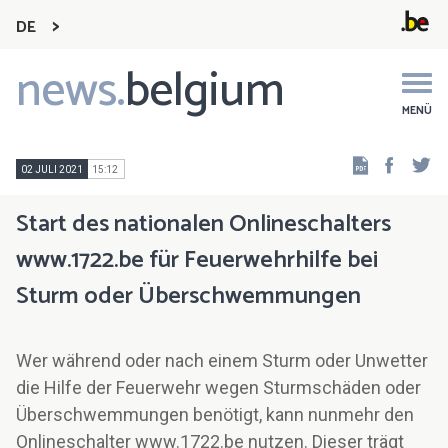
DE
news.
belgium
Main
navigation
MENÜ
Faceb
Tw
02 JULI 2021
15:12
Start des nationalen Onlineschalters
www.1722.be für Feuerwehrhilfe bei
Sturm oder Überschwemmungen
Wer während oder nach einem Sturm oder Unwetter
die Hilfe der Feuerwehr wegen Sturmschäden oder
Überschwemmungen benötigt, kann nunmehr den
Onlineschalter www.1722.be nutzen. Dieser trägt