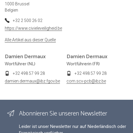
1000 Brussel
Belgien
+32 2 500 26 02
https://www.civieleveiligheid.be
Alle Artikel aus dieser Quelle
Damien
Dermaux
Damien
Dermaux
Wortführer (NL)
Wortführerin (FR)
+32 498 57 99 28
+32 498 57 99 28
damien.dermaux@ibz.fgov.be
com.scv-pcb@ibz.be
Abonnieren Sie unseren Newsletter
Leider ist unser Newsletter nur auf Niederländisch oder
Französisch verfügbar.